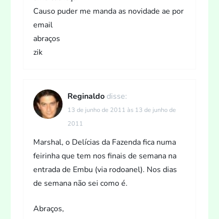
P
Causo puder me manda as novidade ae por
email
o
abraços
s
zik
t
Reginaldo
disse:
13 de junho de 2011 às 13 de junho de
2011
Marshal, o Delícias da Fazenda fica numa
feirinha que tem nos finais de semana na
entrada de Embu (via rodoanel). Nos dias
de semana não sei como é.
Abraços,