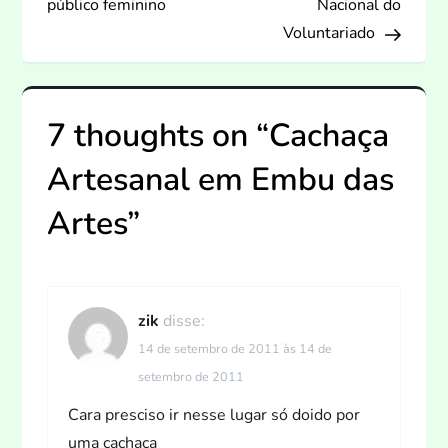
público feminino
Nacional do
v
Voluntariado
e
7 thoughts on “
Cachaça
g
Artesanal em Embu das
a
Artes
”
ç
ã
o
zik
disse:
14 de setembro de 2011 às 14 de
d
setembro de 2011
e
Cara presciso ir nesse lugar só doido por
uma cachaça