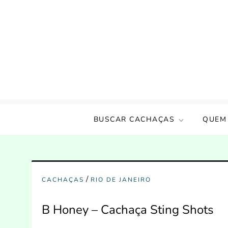
Skip
to
content
Amigos da Cachaça
Um incentivo a cultura nacional!!
BUSCAR CACHAÇAS
QUEM
/
CACHAÇAS
RIO DE JANEIRO
B Honey – Cachaça Sting Shots