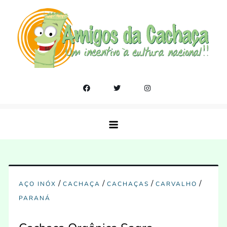
Skip
to
content
Amigos da Cachaça
Um incentivo a cultura nacional!!
/
/
/
/
AÇO INÓX
CACHAÇA
CACHAÇAS
CARVALHO
PARANÁ