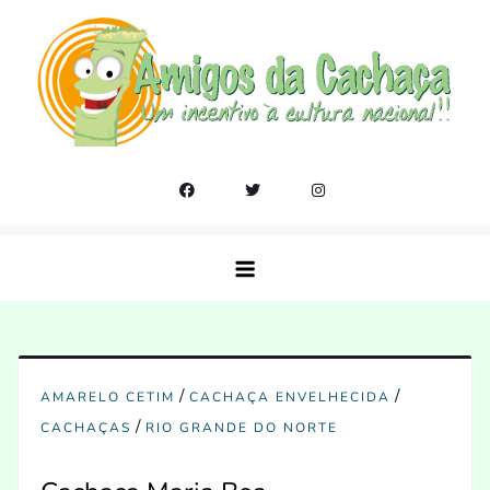
Skip
to
content
Amigos da Cachaça
Um incentivo a cultura nacional!!
/
/
AMARELO CETIM
CACHAÇA ENVELHECIDA
/
CACHAÇAS
RIO GRANDE DO NORTE