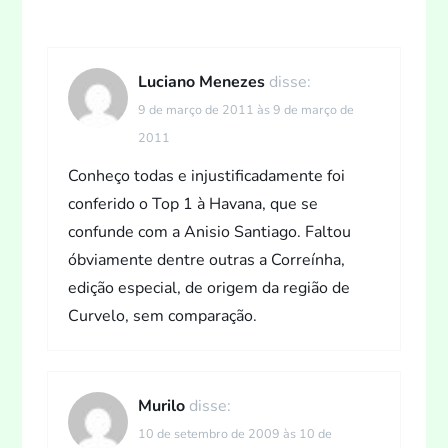
ã
o
Luciano Menezes
disse:
9 de março de 2011 às 9 de março de
d
2011
e
Conheço todas e injustificadamente foi
conferido o Top 1 à Havana, que se
P
confunde com a Anisio Santiago. Faltou
óbviamente dentre outras a Correínha,
o
edição especial, de origem da região de
s
Curvelo, sem comparação.
t
Murilo
disse:
10 de setembro de 2009 às 10 de