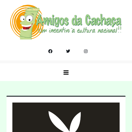
Skip
to
content
Amigos da Cachaça
Um incentivo a cultura nacional!!