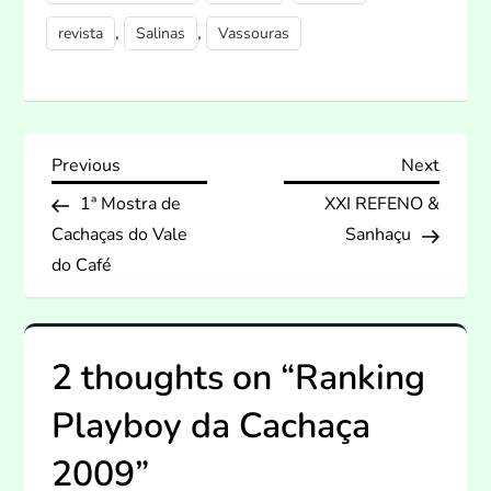
,
,
revista
Salinas
Vassouras
N
Previous
Next
Previous
Next
Post
Post
1ª Mostra de
XXI REFENO &
a
Cachaças do Vale
Sanhaçu
v
do Café
e
2 thoughts on “
Ranking
g
Playboy da Cachaça
a
2009
”
ç