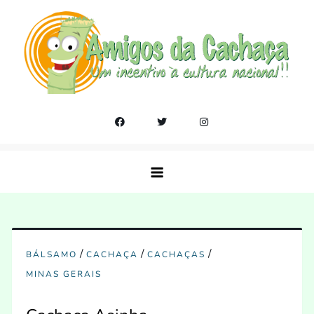
Skip
to
content
Amigos da Cachaça
Um incentivo a cultura nacional!!
/
/
/
BÁLSAMO
CACHAÇA
CACHAÇAS
MINAS GERAIS