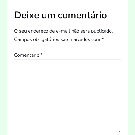
a
Deixe um comentário
ç
O seu endereço de e-mail não será publicado.
ã
Campos obrigatórios são marcados com
*
o
Comentário
*
d
e
P
o
s