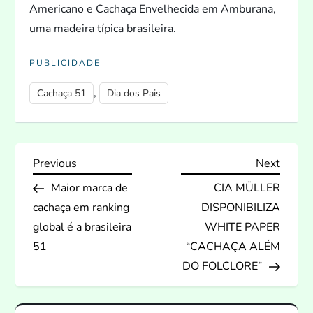
Americano e Cachaça Envelhecida em Amburana,
uma madeira típica brasileira.
PUBLICIDADE
,
Cachaça 51
Dia dos Pais
N
Previous
Next
Previous
Next
Post
Post
Maior marca de
CIA MÜLLER
a
cachaça em ranking
DISPONIBILIZA
v
global é a brasileira
WHITE PAPER
51
“CACHAÇA ALÉM
e
DO FOLCLORE”
g