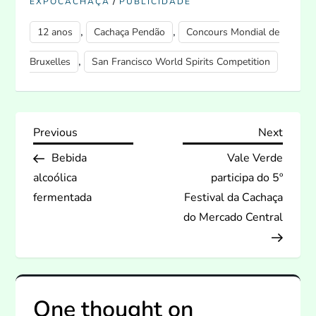
/
EXPOCACHAÇA
PUBLICIDADE
,
,
12 anos
Cachaça Pendão
Concours Mondial de
,
Bruxelles
San Francisco World Spirits Competition
N
Previous
Next
Previous
Next
Post
Post
Bebida
Vale Verde
a
alcoólica
participa do 5º
v
fermentada
Festival da Cachaça
do Mercado Central
e
g
a
One thought on