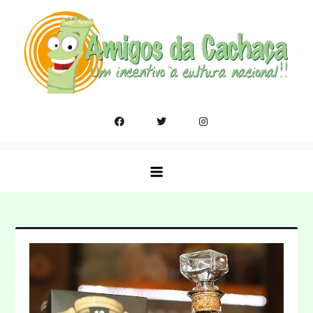
Skip
to
content
Amigos da Cachaça
Um incentivo a cultura nacional!!