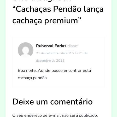
ç
“
Cachaças Pendão lança
ã
cachaça premium
”
o
d
Ruberval Farias
disse:
21 de dezembro de 2015 às 21 de
e
dezembro de 2015
P
Boa noite. Aonde posso encontrar está
cachaça pendão
o
s
Deixe um comentário
t
O seu endereço de e-mail não será publicado.