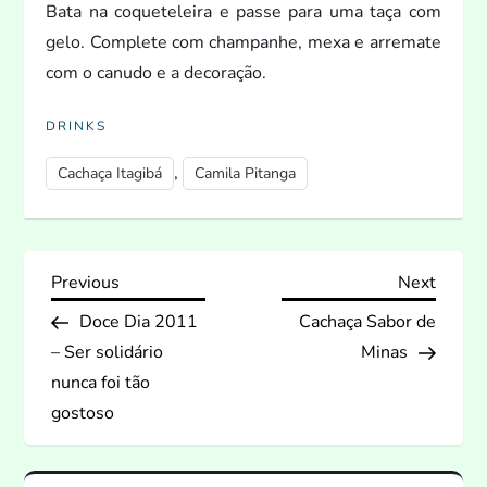
Bata na coqueteleira e passe para uma taça com
gelo. Complete com champanhe, mexa e arremate
com o canudo e a decoração.
DRINKS
,
Cachaça Itagibá
Camila Pitanga
N
Previous
Next
Previous
Next
Post
Post
Doce Dia 2011
Cachaça Sabor de
a
– Ser solidário
Minas
v
nunca foi tão
gostoso
e