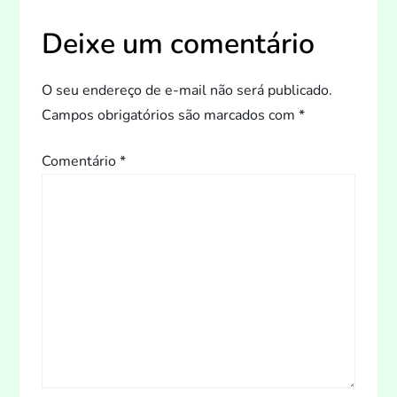
g
Deixe um comentário
a
ç
O seu endereço de e-mail não será publicado.
Campos obrigatórios são marcados com
*
ã
Comentário
*
o
d
e
P
o
s