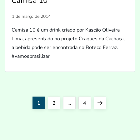
Camisa 10
Camisa 10 é um drink criado por Kascão Oliveira
Lima, apresentado no projeto Craques da Cachaça,
a bebida pode ser encontrada no Boteco Ferraz.
#vamosbrasilizar
P
Page
Page
Page
Next
1
2
…
4
a
page
g