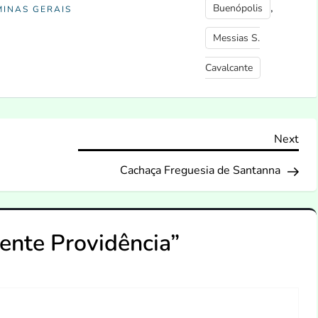
,
Buenópolis
MINAS GERAIS
Messias S.
Cavalcante
Nex
Next
Pos
Cachaça Freguesia de Santanna
ente Providência
”