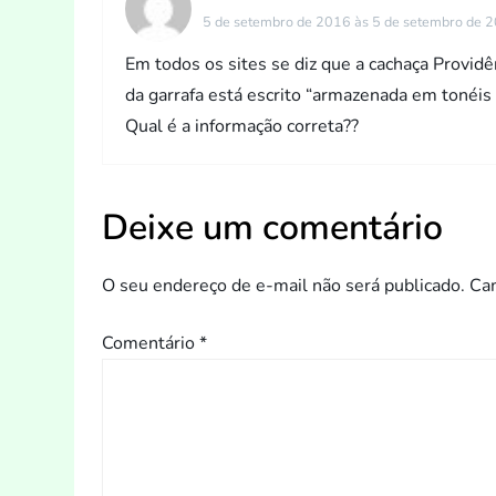
5 de setembro de 2016 às 5 de setembro de 
ç
Em todos os sites se diz que a cachaça Provi
ã
da garrafa está escrito “armazenada em tonéis
Qual é a informação correta??
o
d
Deixe um comentário
e
O seu endereço de e-mail não será publicado.
Ca
P
o
Comentário
*
s
t