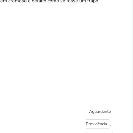
 bem cremoso e gelado como se fosse um frapê.
Aguardente
,
Providência