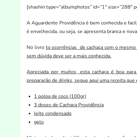
[shashin type=”albumpho
tos” id=”1″ size=”288″ 
A Aguardente Providência é bem conhecida e faci
é envelhecida, ou seja, se apresenta branca e no
No livro
to ocorrências de cachaça com o mesmo 
sem dúvida deve ser a mais conhecida.
Apreciada por mui
tos, esta cachaça é boa par
preparação de drinks, segue aqui uma receita que 
1 polpa de coco (100gr)
3 doses de Cachaça Providência
leite condensado
gelo