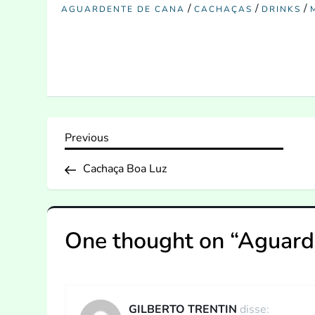
/
/
/
AGUARDENTE DE CANA
CACHAÇAS
DRINKS
N
Previous
Previous
Post
a
Cachaça Boa Luz
v
One thought on “
Aguard
e
g
a
GILBERTO TRENTIN
disse: