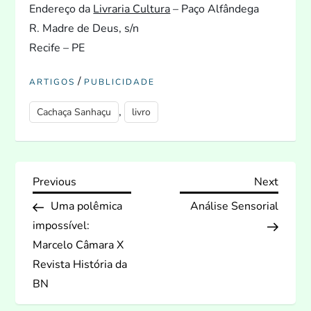
Endereço da
Livraria Cultura
– Paço Alfândega
R. Madre de Deus, s/n
Recife – PE
/
ARTIGOS
PUBLICIDADE
,
Cachaça Sanhaçu
livro
N
Previous
Next
Previous
Next
Post
Post
Uma polêmica
Análise Sensorial
a
impossível:
v
Marcelo Câmara X
Revista História da
e
BN