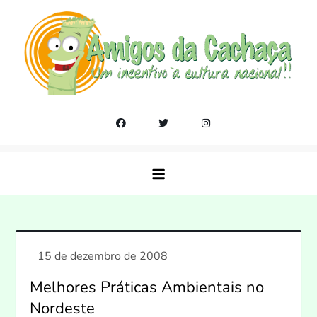
Skip
to
content
Amigos da Cachaça
Um incentivo a cultura nacional!!
Melhores Práticas Ambientais no
Nordeste