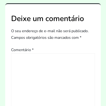
g
a
Deixe um comentário
ç
O seu endereço de e-mail não será publicado.
ã
Campos obrigatórios são marcados com
*
o
Comentário
*
d
e
P
o
s