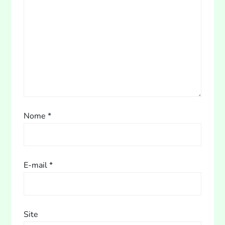
P
o
s
t
Nome
*
E-mail
*
Site