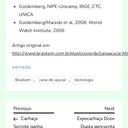
Goldemberg, NIPE-Unicamp, IBGE, CTC,
UNICA
Goldemberg/Macedo et al, 2008; World
Watch Institute, 2006
Artigo original em:
http://www.braskem.com.br/plasticoverde/canaacucar.h
ARTIGOS
,
,
Braskem
cana-de-açucar
tecnologia
N
Previous
Next
Previous
Next
Post
Post
Cachaça
Expocachaça Dose
a
Serrote ganha
Dupla apresenta