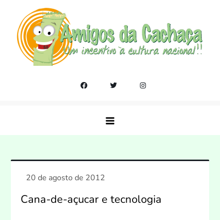
Skip
to
content
Amigos da Cachaça
Um incentivo a cultura nacional!!
Cana-de-açucar e tecnologia