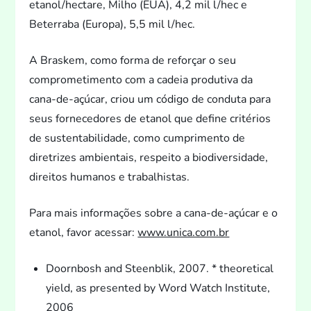
etanol/hectare, Milho (EUA), 4,2 mil l/hec e
Beterraba (Europa), 5,5 mil l/hec.
A Braskem, como forma de reforçar o seu
comprometimen
to com a cadeia produtiva da
cana-de-açúcar, criou um código de conduta para
seus fornecedores de etanol que define critérios
de sustentabilidade, como cumprimen
to de
diretrizes ambientais, respei
to a biodiversidade,
direi
tos humanos e trabalhistas.
Para mais informações sobre a cana-de-açúcar e o
etanol, favor acessar:
www.unica.com.br
Doornbosh and Steenblik, 2007. * theoretical
yield, as presented by Word Watch Institute,
2006