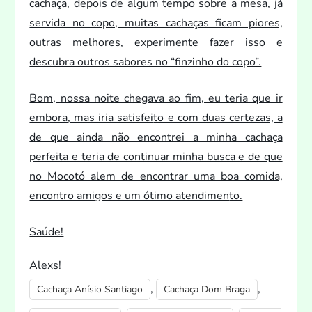
cachaça, depois de algum tempo sobre a mesa, já
servida no copo, muitas cachaças ficam piores,
outras melhores, experimente fazer isso e
descubra outros sabores no “finzinho do copo”.
Bom, nossa noite chegava ao fim, eu teria que ir
embora, mas iria satisfei
to e com duas certezas, a
de que ainda não encontrei a minha cachaça
perfeita e teria de continuar minha busca e de que
no Mocotó alem de encontrar uma boa comida,
encontro amigos e um ótimo atendimen
to.
Saúde!
Alexs!
,
,
Cachaça Anísio Santiago
Cachaça Dom Braga