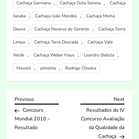
,
,
Cachaça Germana
Cachaça Gota Serena
Cachaça
,
,
Jacuba
Cachaça João Mendes
Cachaça Minha
,
,
Deusa
Cachaça Reserva do Gerente
Cachaça Serra
,
,
Limpa
Cachaça Terra Dourada
Cachaça Vale
,
,
,
Verde
Cachaça Weber Haus
Leandro Batista
,
,
Mocotó
pimenta
Rodrigo Oliveira
N
Previous
Next
Previous
Next
Post
Post
Concours
Resultados do IV
a
Mondial 2010 –
Concurso Avaliação
v
Resultado
da Qualidade da
Cachaça