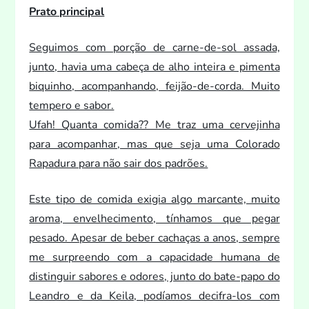
Pra
to principal
Seguimos com porção de carne-de-sol assada,
jun
to, havia uma cabeça de alho inteira e pimenta
biquinho, acompanhando, feijão-de-corda. Mui
to
tempero e sabor.
Ufah! Quanta comida?? Me traz uma cervejinha
para acompanhar, mas que seja uma Colorado
Rapadura para não sair dos padrões.
Este tipo de comida exigia algo marcante, mui
to
aroma, envelhecimen
to, tínhamos que pegar
pesado. Apesar de beber cachaças a anos, sempre
me surpreendo com a capacidade humana de
distinguir sabores e odores, jun
to do bate-papo do
Leandro e da Keila, podíamos decifra-los com