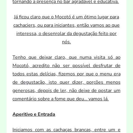
tornando a presença no bar agradável e educativa.
Já ficou claro que o Mocotó é um ótimo lugar para
cachaciers, ou para iniciantes, então vamos ao que
interessa, o desenrolar da degustação fei
to por
nós.
Tenho que deixar claro, que numa visita só ao
Mocotó, acredi
to não ser possível desfrutar de
todos estas delícias, fizemos por que o menu era
de degustação, is
to quer dizer, porções menos
generosas, depois de ler, não deixe de postar um
comentário sobre a fome que deu… vamos lá.
Aperitivo e Entrada
Iniciamos com as cachaças brancas, entre um e