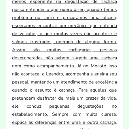
menos experiente na degustação de cachaça
possa entender o que quero dizer; quando temos
problema no carro e procuramos uma oficina,
esperamos encontrar um mecânico que entenda
de veículos, o que muitas vezes não acontece e
saímos frustrados, onerado de alguma forma.
Assim são muitas cachaçarias, pessoas
despreparadas não sabem sugerir uma cachaça
nem como acompanhamen
to. Já no Mocotó isso
não acontece, o Leandro, acompanha e ensina seu
pessoal, mantendo um atendimen
to de excelência
quando o assun
to é cachaça. Para aqueles que
pretendem desfrutar de mais um prazer da vida,
ele conduz pequenas degustações no
estabelecimen
to. Sempre com muita clareza,
explica as diferenças entre uma e outra cachaça,