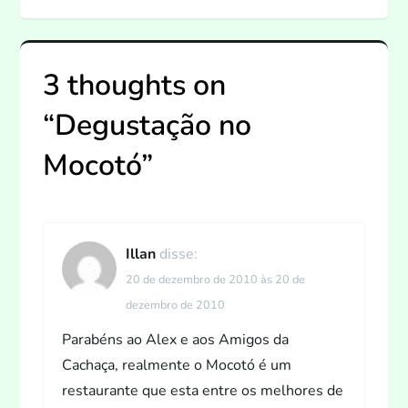
e
g
3 thoughts on
a
“
Degustação no
ç
Mocotó
”
ã
o
Illan
disse:
d
20 de dezembro de 2010 às 20 de
dezembro de 2010
e
Parabéns ao Alex e aos Amigos da
P
Cachaça, realmente o Mocotó é um
restaurante que esta entre os melhores de
o