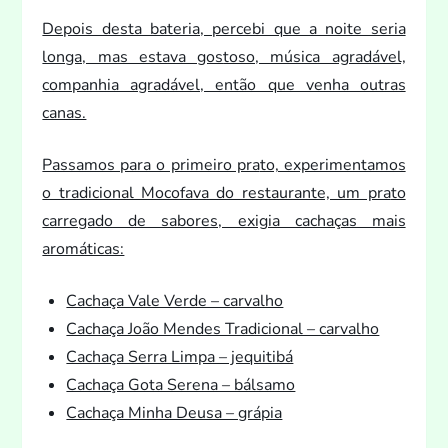
Depois desta bateria, percebi que a noite seria
longa, mas estava gos
toso, música agradável,
companhia agradável, então que venha outras
canas.
Passamos para o primeiro pra
to, experimentamos
o tradicional Mocofava do restaurante, um pra
to
carregado de sabores, exigia cachaças mais
aromáticas:
Cachaça Vale Verde – carvalho
Cachaça João Mendes Tradicional – carvalho
Cachaça Serra Limpa – jequitibá
Cachaça Gota Serena – bálsamo
Cachaça Minha Deusa – grápia