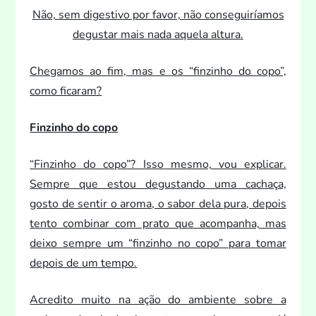
Não, sem digestivo por favor, não conseguiríamos
degustar mais nada aquela altura.
Chegamos ao fim, mas e os “finzinho do copo”,
como ficaram?
Finzinho do copo
“Finzinho do copo”? Isso mesmo, vou explicar.
Sempre que es
tou degustando uma cachaça,
gos
to de sentir o aroma, o sabor dela pura, depois
ten
to combinar com pra
to que acompanha, mas
deixo sempre um “finzinho no copo” para
tomar
depois de um tempo.
Acredi
to mui
to na ação do ambiente sobre a