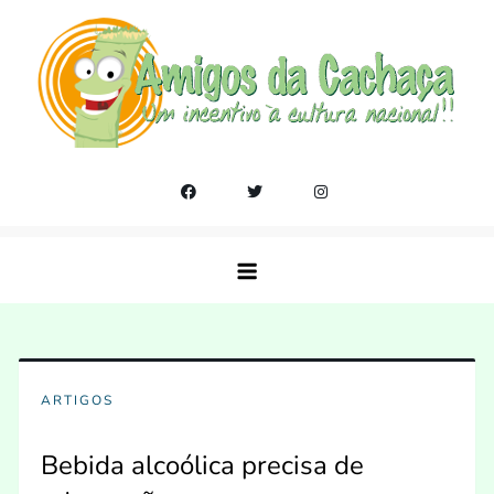
Skip
to
content
Amigos da Cachaça
Um incentivo a cultura nacional!!
ARTIGOS
Bebida alcoólica precisa de