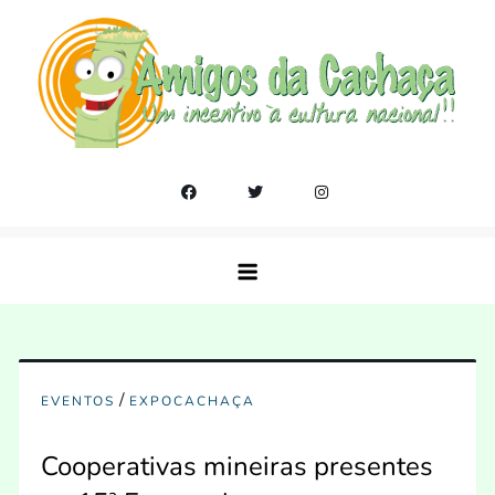
Skip
to
content
Amigos da Cachaça
Um incentivo a cultura nacional!!
/
EVENTOS
EXPOCACHAÇA
Cooperativas mineiras presentes