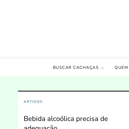
Skip
to
content
Amigos da Cachaça
Um incentivo a cultura nacional!!
BUSCAR CACHAÇAS
QUEM
ARTIGOS
Bebida alcoólica precisa de
adequação