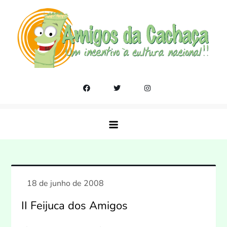
Skip
to
content
Amigos da Cachaça
Um incentivo a cultura nacional!!
II Feijuca dos Amigos