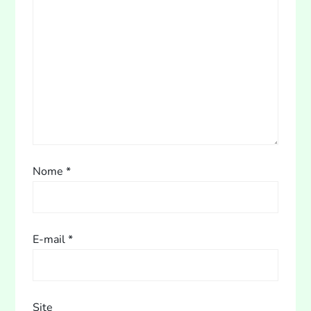
d
e
P
o
s
t
Nome
*
E-mail
*
Site