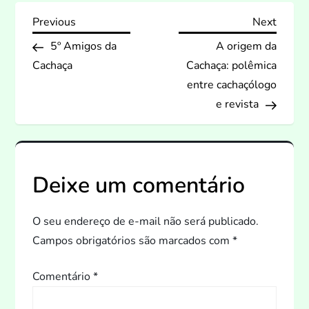
N
Previous
Next
Previous
Next
Post
Post
5º Amigos da
A origem da
a
Cachaça
Cachaça: polêmica
v
entre cachaçólogo
e revista
e
g
Deixe um comentário
a
ç
O seu endereço de e-mail não será publicado.
Campos obrigatórios são marcados com
*
ã
Comentário
*
o