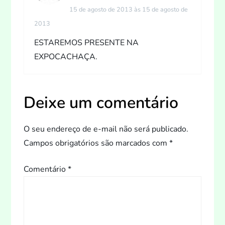
d
15 de agosto de 2013 às 15 de agosto de
2013
e
ESTAREMOS PRESENTE NA
P
EXPOCACHAÇA.
o
s
Deixe um comentário
t
O seu endereço de e-mail não será publicado.
Campos obrigatórios são marcados com
*
Comentário
*