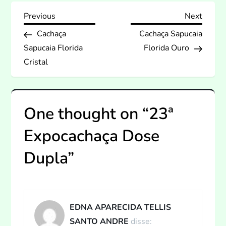
N
Previous
Next
Previous
Next
Post
Post
Cachaça
Cachaça Sapucaia
a
Sapucaia Florida
Florida Ouro
v
Cristal
e
One thought on “
23ª
g
Expocachaça Dose
a
Dupla
”
ç
ã
o
EDNA APARECIDA TELLIS
SANTO ANDRE
disse: