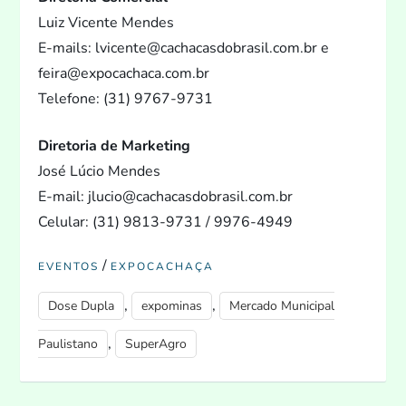
Luiz Vicente Mendes
E-mails: lvicente@cachacasdobrasil.com.br e
feira@expocachaca.com.br
Telefone: (31) 9767-9731
Dire
toria de Marketing
José Lúcio Mendes
E-mail: jlucio@cachacasdobrasil.com.br
Celular: (31) 9813-9731 / 9976-4949
/
EVENTOS
EXPOCACHAÇA
,
,
Dose Dupla
expominas
Mercado Municipal
,
Paulistano
SuperAgro