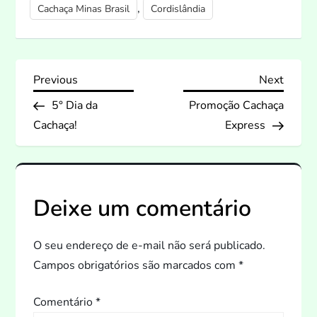
,
Cachaça Minas Brasil
Cordislândia
N
Previous
Next
Previous
Next
Post
Post
5° Dia da
Promoção Cachaça
a
Cachaça!
Express
v
e
Deixe um comentário
g
a
O seu endereço de e-mail não será publicado.
Campos obrigatórios são marcados com
*
ç
Comentário
*