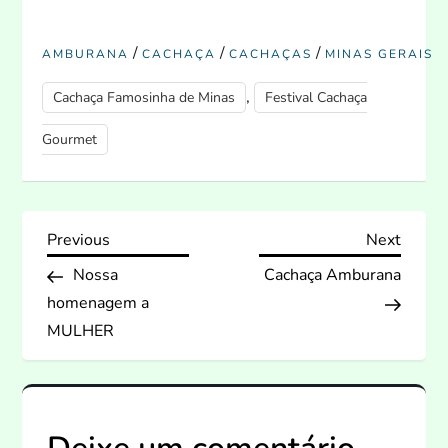
/
/
/
AMBURANA
CACHAÇA
CACHAÇAS
MINAS GERAIS
,
Cachaça Famosinha de Minas
Festival Cachaça
Gourmet
N
Previous
Next
Previous
Next
Post
Post
Nossa
Cachaça Amburana
a
homenagem a
v
MULHER
e
g