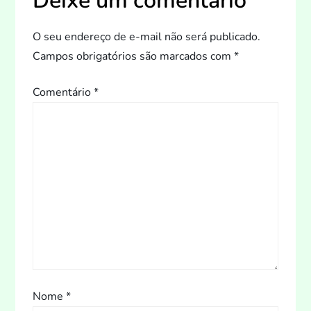
Deixe um comentário
a
O seu endereço de e-mail não será publicado.
ç
Campos obrigatórios são marcados com
*
ã
Comentário
*
o
d
e
P
o
s
Nome
*