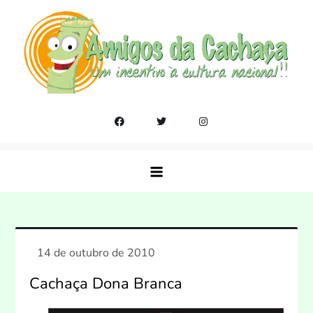
Skip
to
content
Amigos da Cachaça
Um incentivo a cultura nacional!!
Cachaça Dona Branca