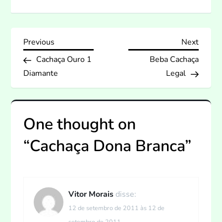
N
Previous
Next
Previous
Next
Post
Post
Cachaça Ouro 1
Beba Cachaça
a
Diamante
Legal
v
e
One thought on
g
“
Cachaça Dona Branca
”
a
ç
Vitor Morais
disse:
ã
12 de setembro de 2011 às 12 de
setembro de 2011