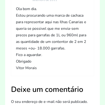
o
Ola bom dia.
d
Estou procurando uma marca de cachaca
para representar aqui nas Ilhas Canarias e
e
queria se possivel que me envia-sem
P
precos para garrafas de 1L ou 960ml para
as quantidade de um contentor de 2 em 2
o
meses +ou- 18.000 garrafas.
Fico a aguardar.
s
Obrigado
Vitor Morais
t
Deixe um comentário
O seu endereço de e-mail não será publicado.