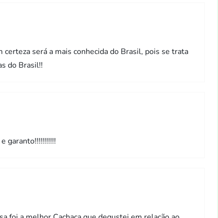
 certeza será a mais conhecida do Brasil, pois se trata
s do Brasil!!
aranto!!!!!!!!!!!
sa foi a melhor Cachaça que degustei em relação ao