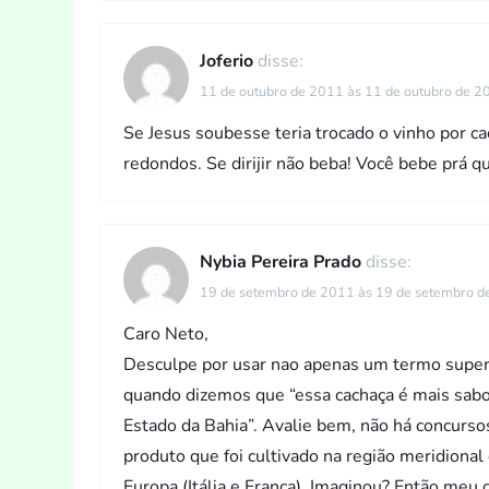
t
Joferio
disse:
11 de outubro de 2011 às 11 de outubro de 2
Se Jesus soubesse teria trocado o vinho por c
redondos. Se dirijir não beba! Você bebe prá q
Nybia Pereira Prado
disse:
19 de setembro de 2011 às 19 de setembro 
Caro Neto,
Desculpe por usar nao apenas um termo super
quando dizemos que “essa cachaça é mais sab
Estado da Bahia”. Avalie bem, não há concurso
produto que foi cultivado na região meridiona
Europa (Itália e França). Imaginou? Então meu 