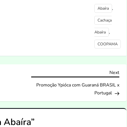
,
Abaíra
Cachaça
,
Abaíra
COOPAMA
Nex
Next
Pos
Promoção Ypióca com Guaraná BRASIL x
Portugal
 Abaíra
”