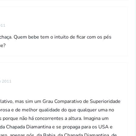
011
achaça. Quem bebe tem o intuito de ficar com os pés
ue?
de 2011
lativo, mas sim um Grau Comparativo de Superioridade
orosa e de melhor qualidade do que qualquer uma no
s porque não há concorrentes a altura. Imagina um
l da Chapada Diamantina e se propaga para os USA e
caro, apenas nós, da Bahia, da Chapada Diamantina, de