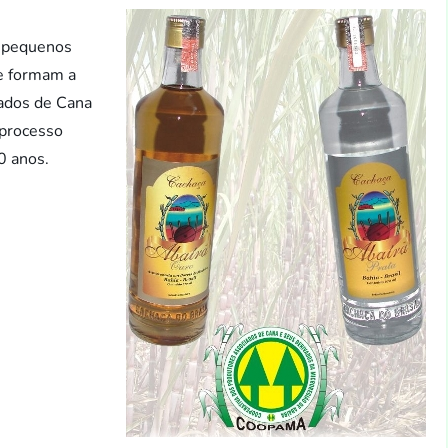
r pequenos
ue formam a
ados de Cana
 processo
0 anos.