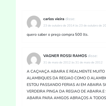
g
a
carlos vieira
disse:
ç
23 de outubro de 2014 às 23 de outubro de 2
ã
quero saber o preço compra 500 lts.
o
d
VAGNER ROSSI RAMOS
disse:
31 de maio de 2012 às 31 de maio de 2012
e
A CAÇHAÇA ABAIRA E REALMENTE MUITO
P
ALAMBIQUES DA REGIAO COMO O ALAMB
ESTOU PASSANDO FERIAS AI EM ABAIRA S
o
VERDEIRA PINGA DA REGIAO DE ABAIRA.
ABAIRA PARA AMIGOS ABRAÇOS A TODOS
s