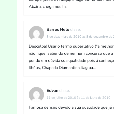
Abaíra, chegamos lá.
Barros Neto
disse:
8 de dezembro de 2010 às 8 de dezembro de
Desculpa! Usar o termo superlativo (“a melhor
não fiquei sabendo de nenhum concurso que a e
pondo em dúvida sua qualidade pois á conheço
Ilhéus, Chapada Diamantina,Itagibá…
Edvan
disse:
11 de julho de 2010 às 11 de julho de 2010
Famosa demais devido a sua qualidade que já 