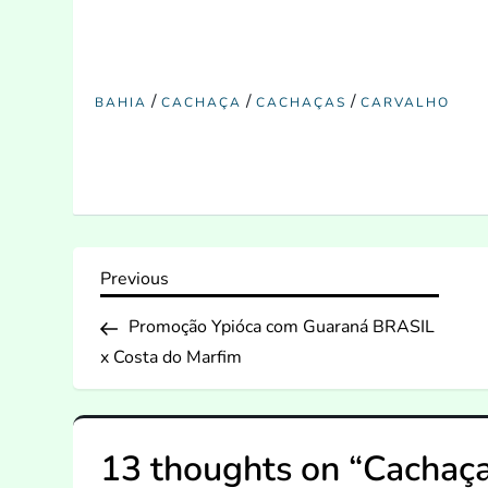
/
/
/
BAHIA
CACHAÇA
CACHAÇAS
CARVALHO
N
Previous
Previous
Post
a
Promoção Ypióca com Guaraná BRASIL
x Costa do Marfim
v
e
13 thoughts on “
Cachaça