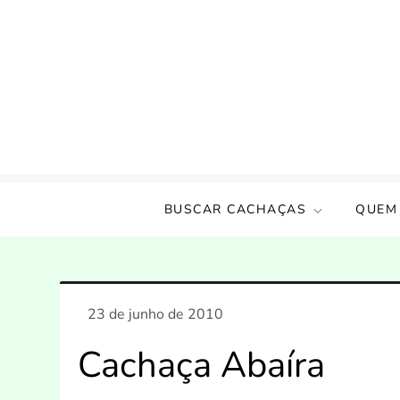
Skip
to
content
Amigos da Cachaça
Um incentivo a cultura nacional!!
BUSCAR CACHAÇAS
QUEM
Cachaça Abaíra