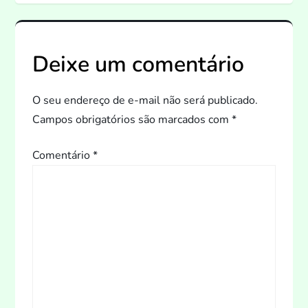
e
g
Deixe um comentário
a
ç
O seu endereço de e-mail não será publicado.
Campos obrigatórios são marcados com
*
ã
Comentário
*
o
d
e
P
o