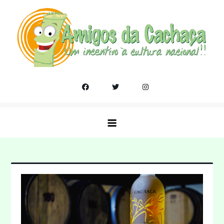
Skip
to
content
Amigos da Cachaça
Um incentivo a cultura nacional!!