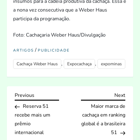
insumos para a cadeia produtiva da cachaça. Essa é
a nona vez consecutiva que a Weber Haus
participa da programação.
Fo
to: Cachaçaria Weber Haus/Divulgação
/
ARTIGOS
PUBLICIDADE
,
,
Cachaça Weber Haus
Expocachaça
expominas
N
Previous
Next
Previous
Next
Post
Post
Reserva 51
Maior marca de
a
recebe mais um
cachaça em ranking
v
prêmio
global é a brasileira
internacional
51