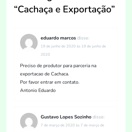
“
Cachaça e Exportação
”
a
ç
ã
eduardo marcos
disse:
19 de junho de 2020 às 19 de junho de
o
2020
d
Preciso de produtor para parceria na
exportacao de Cachaca.
e
Por favor entrar em contato.
P
Antonio Eduardo
o
Gustavo Lopes Sozinho
disse:
s
7 de março de 2020 às 7 de março de