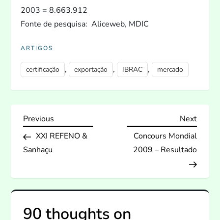
2003 = 8.663.912
Fonte de pesquisa: Aliceweb, MDIC
ARTIGOS
,
,
,
certificação
exportação
IBRAC
mercado
N
Previous
Next
Previous
Next
Post
Post
XXI REFENO &
Concours Mondial
a
Sanhaçu
2009 – Resultado
v
e
90 thoughts on
g