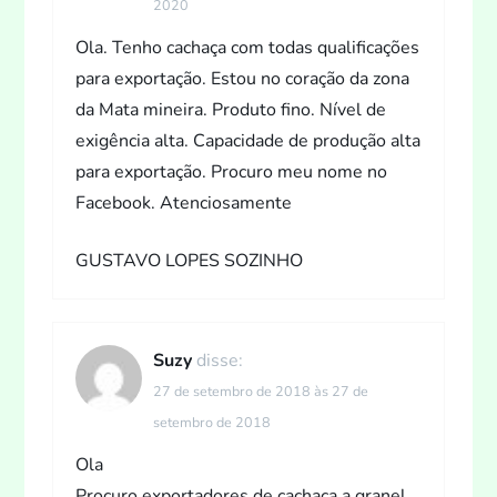
t
2020
Ola. Tenho cachaça com todas qualificações
para exportação. Estou no coração da zona
da Mata mineira. Produto fino. Nível de
exigência alta. Capacidade de produção alta
para exportação. Procuro meu nome no
Facebook. Atenciosamente
GUSTAVO LOPES SOZINHO
Suzy
disse:
27 de setembro de 2018 às 27 de
setembro de 2018
Ola
Procuro exportadores de cachaça a granel.