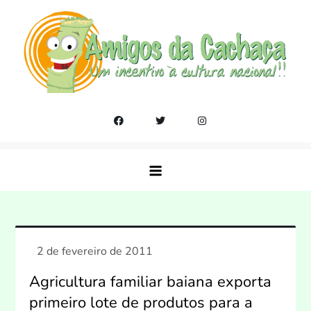
Skip
to
content
Amigos da Cachaça
Um incentivo a cultura nacional!!
Agricultura familiar baiana exporta
primeiro lote de produtos para a