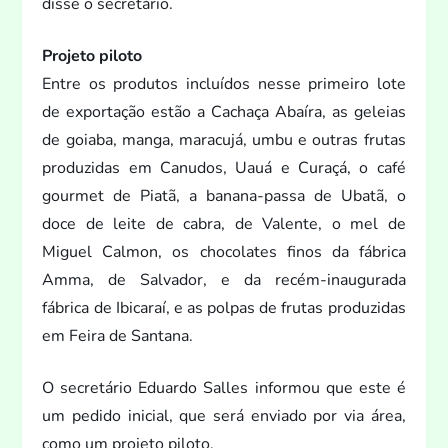
disse o secretário.
Proje
to pilo
to
Entre os produ
tos incluídos nesse primeiro lote
de exportação estão a Cachaça Abaíra, as geleias
de goiaba, manga, maracujá, umbu e outras frutas
produzidas em Canudos, Uauá e Curaçá, o café
gourmet de Piatã, a banana-passa de Ubatã, o
doce de leite de cabra, de Valente, o mel de
Miguel Calmon, os chocolates finos da fábrica
Amma, de Salvador, e da recém-inaugurada
fábrica de Ibicaraí, e as polpas de frutas produzidas
em Feira de Santana.
O secretário Eduardo Salles informou que este é
um pedido inicial, que será enviado por via área,
como um proje
to pilo
to.