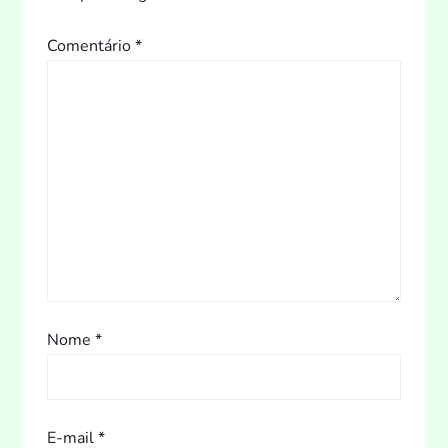
ç
Comentário
*
ã
o
d
e
P
o
s
Nome
*
t
E-mail
*