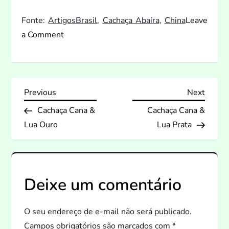
Fonte:
Artigos
Brasil
,
Cachaça Abaíra
,
China
Leave
on
a Comment
Agricultura
familiar
baiana
N
exporta
Previous
Next
Previous
Next
primeiro
Post
Post
Cachaça Cana &
Cachaça Cana &
a
lote
Lua Ouro
Lua Prata
de
v
produtos
e
para
a
Deixe um comentário
g
China
a
O seu endereço de e-mail não será publicado.
Campos obrigatórios são marcados com
*