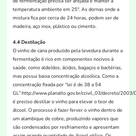
de fermentação precisa ser arejada e manter a
temperatura ambiente em 25°. As dornas onde a
mistura fica por cerca de 24 horas, podem ser de
madeira, aço inox, plástico ou cimen
to.
4.4 Destilação
O vinho de cana produzido pela levedura durante a
fermentação é rico em componentes nocivos à
saúde, como aldeídos, ácidos, bagaços e bactérias,
mas possui baixa concentração alcoólica. Como a
concentração fixada por “lei é de 38 a 54
GL”:http://www.planal
to.gov.br/ccivil_03/decre
to/2003/
é preciso destilar o vinho para elevar o teor de
álcool. O processo é fazer ferver o vinho dentro de
um alambique de cobre, produzindo vapores que
são condensados por resfriamen
to e apresentam
assim grande quantidade de álcool etílico. Os