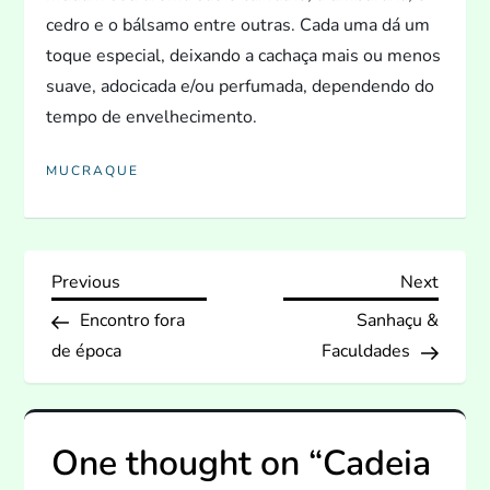
cedro e o bálsamo entre outras. Cada uma dá um
toque especial, deixando a cachaça mais ou menos
suave, adocicada e/ou perfumada, dependendo do
tempo de envelhecimen
to.
MUCRAQUE
N
Previous
Next
Previous
Next
Post
Post
Encontro fora
Sanhaçu &
a
de época
Faculdades
v
e
One thought on “
Cadeia