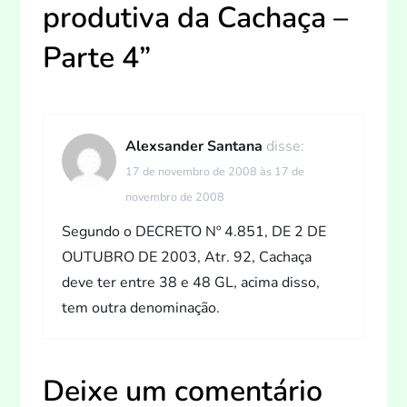
g
produtiva da Cachaça –
a
Parte 4
”
ç
ã
Alexsander Santana
disse:
o
17 de novembro de 2008 às 17 de
novembro de 2008
d
Segundo o
DECRETO
Nº 4.851, DE 2 DE
e
OUTUBRO
DE 2003, Atr. 92, Cachaça
deve ter entre 38 e 48 GL, acima disso,
P
tem outra denominação.
o
s
Deixe um comentário