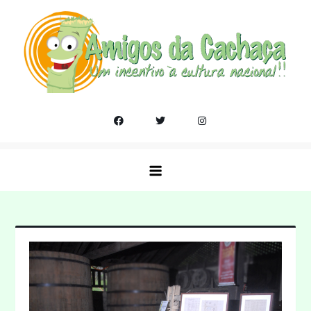
Skip
to
content
Amigos da Cachaça
Um incentivo a cultura nacional!!