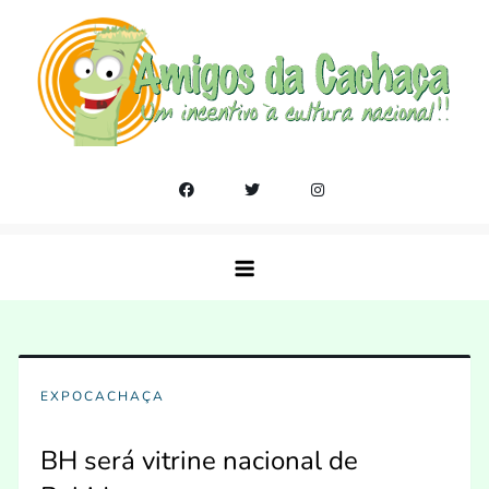
Skip
to
content
Amigos da Cachaça
Um incentivo a cultura nacional!!
EXPOCACHAÇA
BH será vitrine nacional de