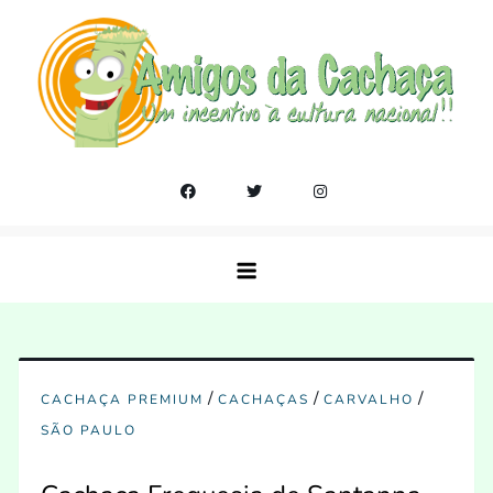
Skip
to
content
Amigos da Cachaça
Um incentivo a cultura nacional!!
/
/
/
CACHAÇA PREMIUM
CACHAÇAS
CARVALHO
SÃO PAULO