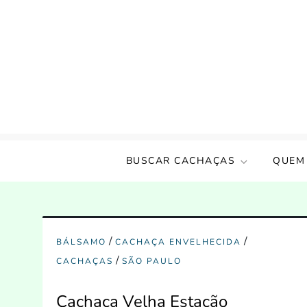
Skip
to
content
Amigos da Cachaça
Um incentivo a cultura nacional!!
BUSCAR CACHAÇAS
QUEM
/
/
BÁLSAMO
CACHAÇA ENVELHECIDA
/
CACHAÇAS
SÃO PAULO
Cachaça Velha Estação