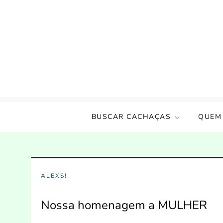
Skip
to
content
Amigos da Cachaça
Um incentivo a cultura nacional!!
BUSCAR CACHAÇAS
QUEM
ALEXS!
Nossa homenagem a MULHER