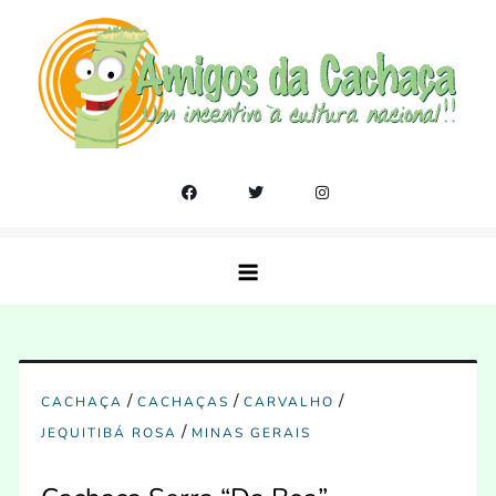
Skip
to
content
Amigos da Cachaça
Um incentivo a cultura nacional!!
/
/
/
CACHAÇA
CACHAÇAS
CARVALHO
/
JEQUITIBÁ ROSA
MINAS GERAIS