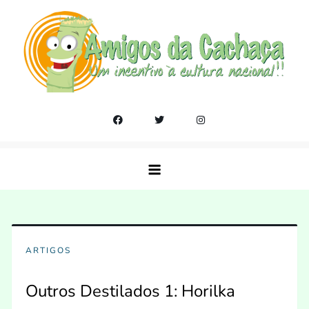
Skip
to
content
Amigos da Cachaça
Um incentivo a cultura nacional!!
ARTIGOS
Outros Destilados 1: Horilka