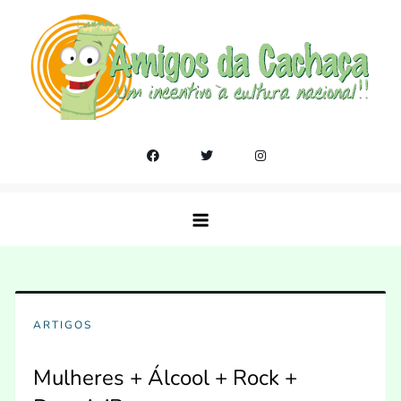
Skip
to
content
Amigos da Cachaça
Um incentivo a cultura nacional!!
ARTIGOS
Mulheres + Álcool + Rock +