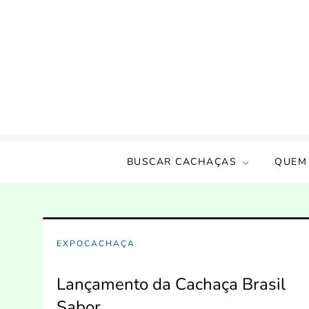
Skip
to
content
Amigos da Cachaça
Um incentivo a cultura nacional!!
BUSCAR CACHAÇAS
QUEM
EXPOCACHAÇA
Lançamento da Cachaça Brasil
Sabor